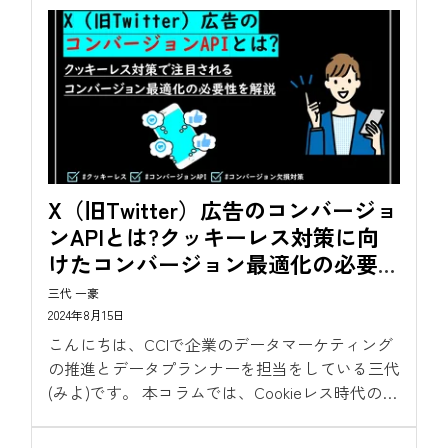
X（旧Twitter）広告のコンバージョ
ンAPIとは?クッキーレス対策に向
けたコンバージョン最適化の必要性
を解説
三代 一豪
2024年8月15日
こんにちは、CCIで企業のデータマーケティング
の推進とデータプランナーを担当をしている三代
(みよ)です。 本コラムでは、Cookieレス時代のコ
ンバージョン計測方法として各広告プラット
フォーマーが提供するコンバージョン欠損対策や