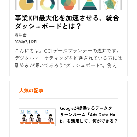
事業KPI最大化を加速させる、統合
ダッシュボードとは？
浅井 茜
2024年7月12日
こんにちは。CCI データプランナーの浅井です。
デジタルマーケティングを推進されている方には
馴染みが深いであろう”ダッシュボード”。例え
ば、デジタル広告のパフォーマンス管理・自社サ
イトの来訪状況の把握・・など様々な場面でご活
用されているでしょう。...
人気の記事
Googleが提供するデータク
リーンルーム「Ads Data Hu
b」を活用して、何ができる？