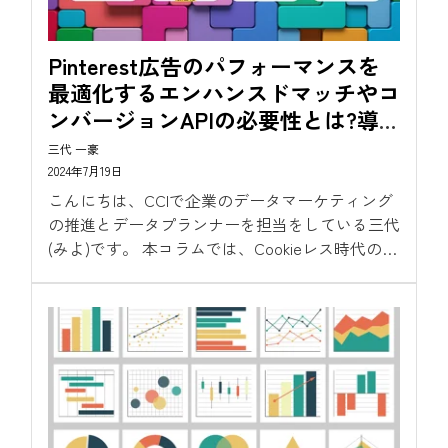
Pinterest広告のパフォーマンスを
最適化するエンハンスドマッチやコ
ンバージョンAPIの必要性とは?導
入効果を解説
三代 一豪
2024年7月19日
こんにちは、CCIで企業のデータマーケティング
の推進とデータプランナーを担当をしている三代
(みよ)です。 本コラムでは、Cookieレス時代のコ
ンバージョン計測方法として各広告プラット
フォーマーが提供するコンバージョン欠損対策を
解説しております。...