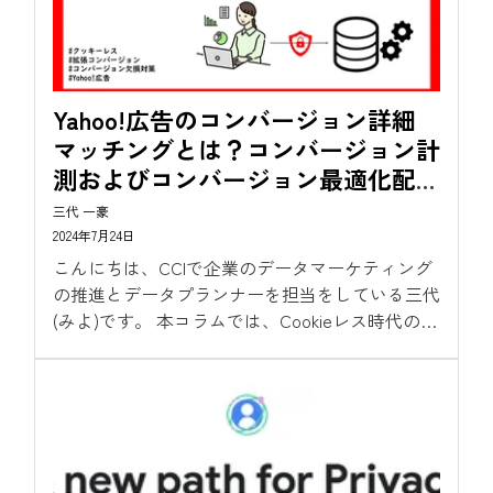
Yahoo!広告のコンバージョン詳細
マッチングとは？コンバージョン計
測およびコンバージョン最適化配信
における有効性を解説
三代 一豪
2024年7月24日
こんにちは、CCIで企業のデータマーケティング
の推進とデータプランナーを担当をしている三代
(みよ)です。 本コラムでは、Cookieレス時代のコ
ンバージョン計測方法として各広告プラット
フォーマーが提供するコンバージョン欠損対策や
その設定方法を解説しております。...