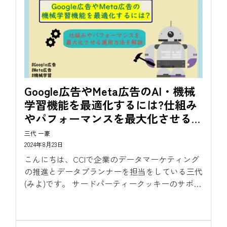
Google広告やMeta広告のAI・機械
学習機能を最適化するには?仕組み
やパフォーマンスを最大化させる運
用方法を解説
三代 一豪
2024年8月23日
こんにちは、CCIで企業のデータマーケティング
の推進とデータプランナーを担当をしている三代
(みよ)です。 サードパーティークッキーのサポー
ト廃止によるマーケティングデータの欠損対策
は、まだまだ準備フェーズとなっている状況で
す。...