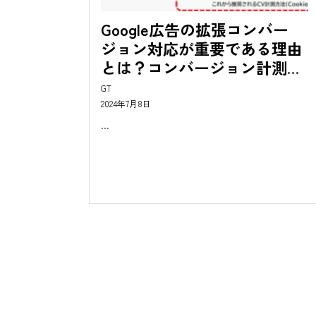
Google広告の拡張コンバー
ジョン対応が重要である理由
とは？コンバージョン計測お
よびコンバージョン最適化配
GT
信に向けた対策を解説
2024年7月8日
...