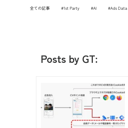
全ての記事
#1st Party
#AI
#Ads Data
Posts by GT: