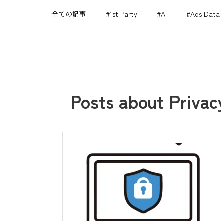
全ての記事
#1st Party
#AI
#Ads Data
Posts about Privac