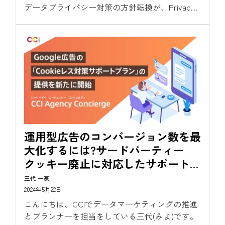
データプライバシー対策の方針転換が、Privacy
Sandbox VP, Anthony...
運用型広告のコンバージョン数を最
大化するには?サードパーティー
クッキー廃止に対応したサポートプ
ランをご紹介
三代 一豪
2024年5月22日
こんにちは、CCIでデータマーケティングの推進
とプランナーを担当をしている三代(みよ)です。