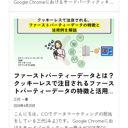
Google Chromeにおけるサードパーティクッキー
が廃止されることで今後のデジタル広告において
はダイレクト系広告主様を中心にコンバージョン
獲得効率の悪化が懸念されます。
ファーストパーティーデータとは？
クッキーレスで注目されるファース
トパーティーデータの特徴と活用事
例を紹介
三代 一豪
2024年4月25日
こんにちは、CCIでデータマーケティングの担当
をしている三代(みよ)です。 Google Chromeにお
けるサードパーティクッキー廃止が2025年Q1に