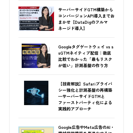
サーバーサイドGTM構築から
コンバージョンAPI導入までお
まかせ【DataDigのフルマ
ネージド導入】
Googleタグゲートウェイ vs s
sGTMネイティブ配信｜徹底
比較でわかった「最もリスク
が低い」計測基盤の作り方
【技術解説】Safariプライバ
シー強化と計測基盤の再構築
—サーバーサイドGTMと
ファーストパーティ化による
実践的アプローチ
Google広告やMeta広告のAI・