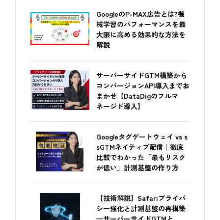
GoogleのP-MAX広告とは?機
械学習のパフォーマンスを最
大限に高める効果的な方法を
解説
サーバーサイドGTM構築から
コンバージョンAPI導入までお
まかせ【DataDigのフルマ
ネージド導入】
Googleタグゲートウェイ vs s
sGTMネイティブ配信｜徹底
比較でわかった「最もリスク
が低い」計測基盤の作り方
【技術解説】Safariプライバ
シー強化と計測基盤の再構築
—サーバーサイドGTMと