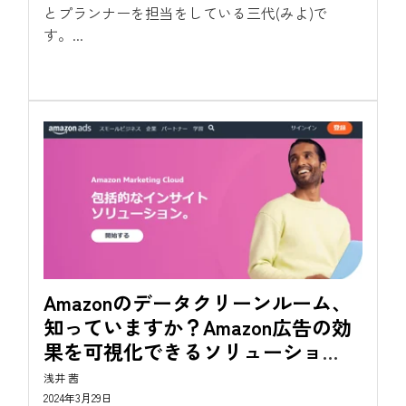
とプランナーを担当をしている三代(みよ)で
す。...
Amazonのデータクリーンルーム、
知っていますか？Amazon広告の効
果を可視化できるソリューショ
ン”Amazon Marketing Cloud”
浅井 茜
2024年3月29日