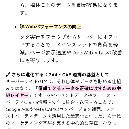
ら、媒体ごとのデータ制御が容易になりま
す。
🚀 Webパフォーマンスの向上
タグ実行をブラウザからサーバーにオフロー
ドすることで、メインスレッドの負荷を軽
減。ページ表示速度やCore Web Vitalsの改善
にも寄与します。
🔗 さらに進化する：GA4・CAPI連携の基盤として
サーバーサイドGTMは、それ自体がデータを貯める仕組
みではなく、「
信頼できるデータを正確に渡すための中
継レイヤー
」です。GA4イベントデータやファースト
パーティCookie情報を安全に統合・送信することで、
Google AdsやMeta CAPIのコンバージョン補完、ファー
ストパーティデータを活用した最適化といった、
次世代
のマーケティング基盤を支える中心的な存在
になりま