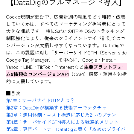
【DataDigのフルマネージド導入】
Cookie規制が進む中、広告計測の精度をどう維持・改善
していくかは、すべてのマーケティング担当者にとって
大きな課題です。 特にSafariのITPやiOSのトラッキング
制限強化により、従来のクライアントサイド計測ではコ
ンバージョンが欠損しやすくなっています。 DataDigで
は、この課題に対し「サーバーサイドGTM（Server-side
Google Tag Manager）」を中心に、Google・Meta・
Yahoo・LINE・TikTok・Pinterestなど
主要プラットフォー
ム9種類のコンバージョンAPI
（CAPI）構築・運用を包括
的に支援しています。
■目次
第1章：サーバサイドGTMとは？
第2章：DataDigが構築する技術アーキテクチャ
第3章：運用体制・コスト構造に応じた2つのプラン
第4章：サーバサイドGTM導入による戦略的メリット
第5章：専門パートナーDataDigと築く「攻めのプライバ