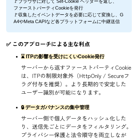
🚩ブラウザに対して Set-Cookie ヘッダーを返し、
ファーストパーティCookieを発行
🚩収集したイベントデータを必要に応じて変換し、G
A4やMeta CAPIなど各プラットフォームに中継送信
✅ このアプローチによる主な利点
⌛ ITPの影響を受けにくいCookie発行
サーバーから返すファーストパーティCookie
は、ITPの制限対象外（HttpOnly / Secureフ
ラグ付与を推奨）。より長期的で安定した
ユーザー識別が可能になります。
🔒 データガバナンスの集中管理
サーバー側で個人データをハッシュ化した
り、送信先ごとにデータをフィルタリング。
プライバシー保護と法令順守を両立しなが