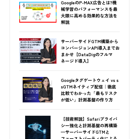
GoogleのP-MAX広告とは?機
械学習のパフォーマンスを最
大限に高める効果的な方法を
解説
サーバーサイドGTM構築から
コンバージョンAPI導入までお
まかせ【DataDigのフルマ
ネージド導入】
Googleタグゲートウェイ vs s
sGTMネイティブ配信｜徹底
比較でわかった「最もリスク
が低い」計測基盤の作り方
【技術解説】Safariプライバ
シー強化と計測基盤の再構築
—サーバーサイドGTMと
ファーストパーティ化による