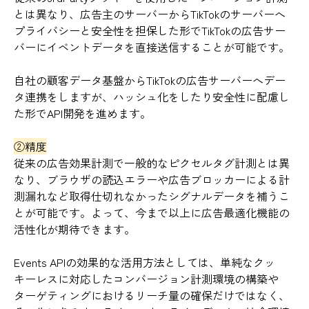
とは異なり、広告主のサーバーからTikTokのサーバーへ
プライバシーと安全性を担保した形でTikTokの広告サー
バーにイベントデータを直接送信することが可能です。
自社の顧客データ基盤からTikTokの広告サーバーへデー
タ連携をしますが、ハッシュ化をしたり安全性に配慮し
た形でAPI開発を進めます。
②精度
従来の広告効果計測で一般的なピクセルタグ計測とは異
なり、ブラウザの読込エラーや広告ブロッカーによる計
測漏れなど取得仕切れなかったシグナルデータを補うこ
とが可能です。よって、今まで以上に広告最適化機能の
活性化が期待できます。
Events APIの効果的な活用方法としては、単純なクッ
キーレスに対応したコンバージョン計測環境の構築や
ターゲティングにおけるリーチ量の確保だけではなく、