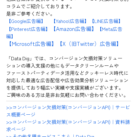
コラムでご紹介しております。
是非ご参考ください。
【Google広告編】
【Yahoo!広告編】
【LINE広告編】
【Amazon広告編】
【Pinterest広告編】
【Meta広告
編】
【Microsoft広告編】
【X（旧Twitter）広告編】
「Data Dig」では、コンバージョン欠損対策ソリュー
ションの導入支援の他にもデータクリーンルームや
ファーストパーティデータ活用などクッキーレス時代に
対応した最適な広告配信や広告効果分析ソリューション
を提供しており幅広い実績や支援実績がございます。
ご興味のある方は是非お気軽にお問い合わせください。
>>コンバージョン欠損対策(コンバージョンAPI)｜サービ
ス概要ページ
>>コンバージョン欠損対策(コンバージョンAPI)｜資料請
求ページ
>>その他各種サービスこちら｜Data Dig