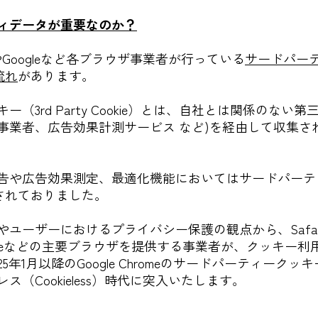
ィデータが重要なのか？
やGoogleなど各ブラウザ事業者が行っている
サードパーテ
の流れ
があります。
（3rd Party Cookie）とは、自社とは関係のない
事業者、広告効果計測サービス など)を経由して収集さ
告や広告効果測定、最適化機能においてはサードパーティ
が使用されておりました。
ユーザーにおけるプライバシー保護の観点から、Safa
le Chromeなどの主要ブラウザを提供する事業者が、クッキ
1月以降のGoogle Chromeのサードパーティークッキー（3rd
（Cookieless）時代に突入いたします。