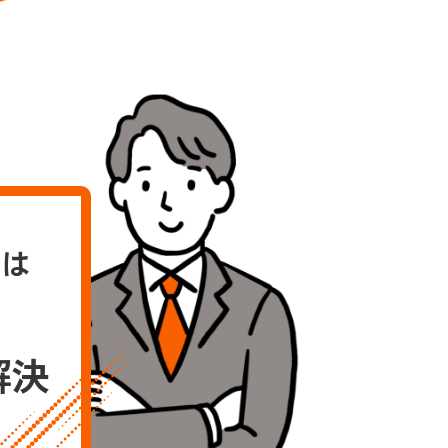
とは
解決