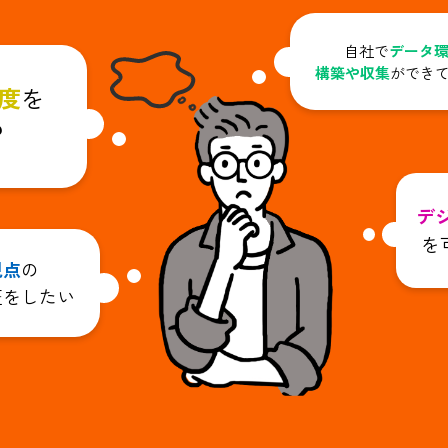
自社で
データ
構築や収集
ができ
度
を
？
デ
を
視点
の
証をしたい