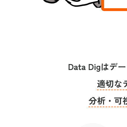
Data Di
適切な
分析・可